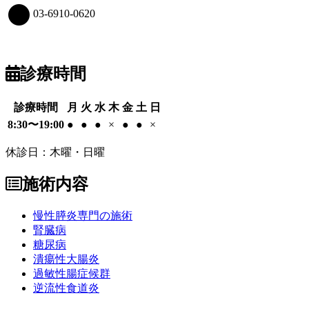
03-6910-0620
診療時間
診療時間
月
火
水
木
金
土
日
8:30〜19:00
●
●
●
×
●
●
×
休診日：木曜・日曜
施術内容
慢性膵炎専門の施術
腎臓病
糖尿病
潰瘍性大腸炎
過敏性腸症候群
逆流性食道炎