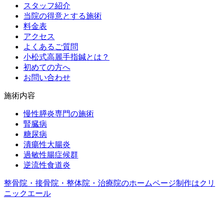
スタッフ紹介
当院の得意とする施術
料金表
アクセス
よくあるご質問
小松式高麗手指鍼とは？
初めての方へ
お問い合わせ
施術内容
慢性膵炎専門の施術
腎臓病
糖尿病
潰瘍性大腸炎
過敏性腸症候群
逆流性食道炎
整骨院・接骨院・整体院・治療院のホームページ制作はクリ
ニックエール