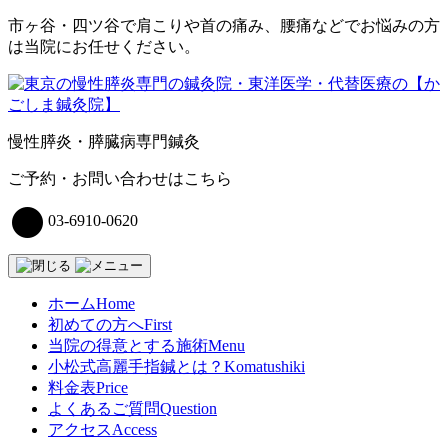
市ヶ谷・四ツ谷で肩こりや首の痛み、腰痛などでお悩みの方
は当院にお任せください。
コ
ン
テ
慢性膵炎・膵臓病専門鍼灸
ン
ツ
ご予約・お問い合わせはこちら
へ
ス
03-6910-0620
キ
ッ
プ
ホーム
Home
初めての方へ
First
当院の得意とする施術
Menu
小松式高麗手指鍼とは？
Komatushiki
料金表
Price
よくあるご質問
Question
アクセス
Access